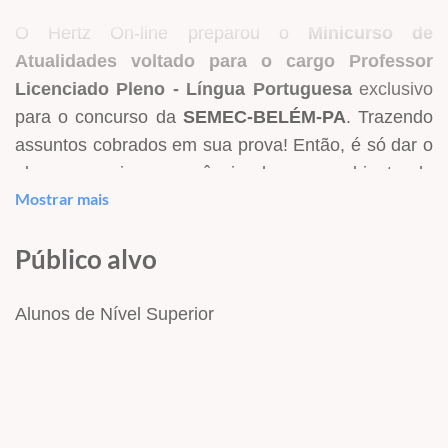
O Hertz On-line preparou o
Minicurso de
Atualidades voltado para o cargo Professor
Licenciado Pleno - Língua Portuguesa
exclusivo
para o concurso da
SEMEC-BELÉM-PA
. Trazendo
assuntos cobrados em sua prova! Então, é só dar o
play e seguir a sequência do seu ambiente de
Mostrar mais
estudos, assim, você não perde tempo!
Afinal, a sua preparação só precisa durar o tempo
Público alvo
necessário para garantir a vaga dos seus sonhos.
Com toda a certeza nossos cursos irão aumentar
Alunos de Nível Superior
muito as suas chances de conquistar uma das
vagas no concurso da
SEMEC-BELÉM-PA
, venha
para o Hertz On-line e receba dicas importantes
para ser aprovado!