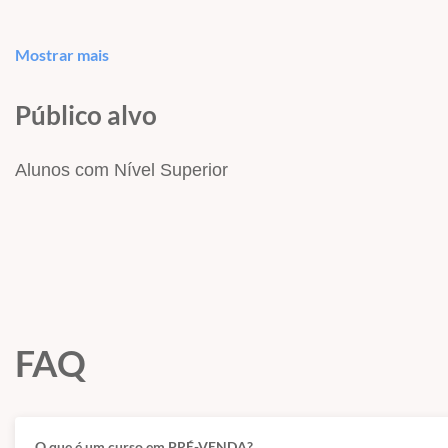
ALGUMAS INFORMAÇÕES DO CONCURSO
Mostrar mais
Do Quadro de Vagas:
Público alvo
Alunos com Nível Superior
FAQ
O que é um curso em PRÉ-VENDA?