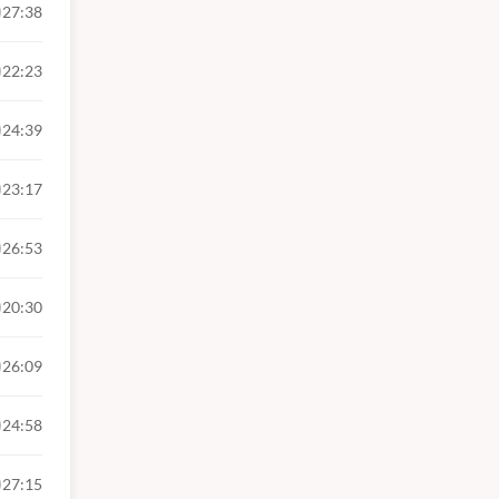
27:38
22:23
24:39
23:17
26:53
estinado
20:30
e Marabá
á (PMM),
26:09
24:58
xecutada
27:15