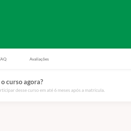
FAQ
Avaliações
 o curso agora?
rticipar desse curso em até 6 meses após a matrícula.