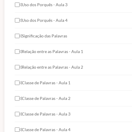
Uso dos Porquês - Aula 3
O QUE VEM NO CURSO?
Uso dos Porquês - Aula 4
Curso com início imediato
;
Aulas em videoaulas gravadas para assistir qua
Significação das Palavras
Conteúdos na ordem do que é mais cobrado, só o
Garantia de todo o material de apoio atualiza
Relação entre as Palavras - Aula 1
São
6 meses de acesso
independente da data d
Relação entre as Palavras - Aula 2
Classe de Palavras - Aula 1
FÓRUM DE DISCUSSÃO
Classe de Palavras - Aula 2
Neste curso NÃO haverá fóruns de discu
OBS:
Neste curso NÃO haverá emissão 
Classe de Palavras - Aula 3
Suporte Técnico via WhatsApp (91) 98395-3549 (segunda 
Classe de Palavras - Aula 4