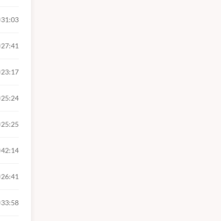
efeitura
efeitura
31:03
27:41
23:17
ntos que
25:24
iente de
25:25
m toda a
42:14
GUARDA
26:41
 MARABÁ
33:58