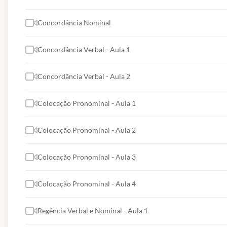
Concordância Nominal
CONTEÚDOS ABORDADOS:
Concordância Verbal - Aula 1
LÍNGUA PORTUGUESA
Concordância Verbal - Aula 2
1. Leitura e interpretação de textos; 2. Gêneros e tip
emprego do sinal indicativo da crase; 4. Estrutura e f
Colocação Pronominal - Aula 1
Sintaxe da oração e do período; 7. Concordância n
pronominal; 10. Semântica: sinonímia, antonímia, homo
Colocação Pronominal - Aula 2
pensamento e de linguagem.
Colocação Pronominal - Aula 3
MATEMÁTICA E RACIOCÍNIO LÓGICO
Colocação Pronominal - Aula 4
1. Situações problema envolvendo equações e siste
envolvendo cálculo de perímetro e área das principa
Regência Verbal e Nominal - Aula 1
Matemática comercial e financeira: razão, proporção,