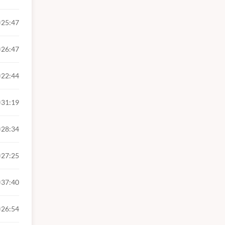
25:47
26:47
22:44
gráfica;
rego; 6.
31:19
olocação
taxe, de
28:34
27:25
37:40
roblema,
dida; 3.
26:54
simples;