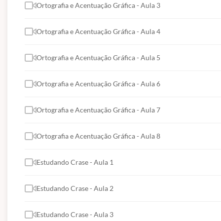
Ortografia e Acentuação Gráfica - Aula 3
Ortografia e Acentuação Gráfica - Aula 4
EST
Ortografia e Acentuação Gráfica - Aula 5
MUNIC
Ortografia e Acentuação Gráfica - Aula 6
PREFEITURA 
CONCURSO PÚBLICO PARA GUARDA M
Ortografia e Acentuação Gráfica - Aula 7
O Prefeito Municipal de Marabá, no uso de suas atribu
Ortografia e Acentuação Gráfica - Aula 8
ao preenchimento de vagas para provimento do carg
(GMM), integrante da Secretaria Municipal de Segu
Estudando Crase - Aula 1
conforme as condições estabelecidas neste edital.
Estudando Crase - Aula 2
1. DAS DISPOSIÇÕES PRELIMINARES
1.1. O Concurso Público, obedecidas as normas deste e
Estudando Crase - Aula 3