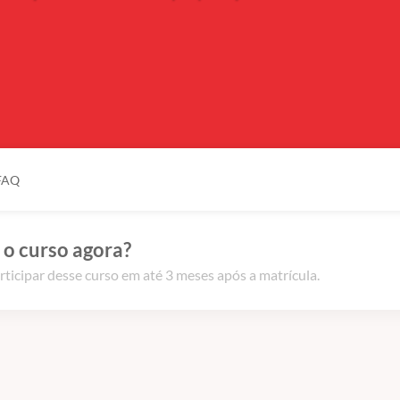
FAQ
 o curso agora?
rticipar desse curso em até 3 meses após a matrícula.