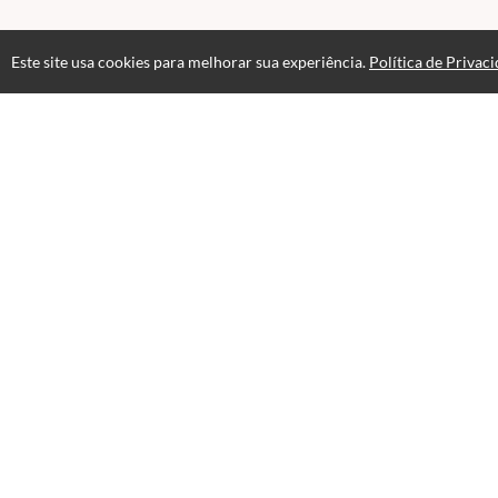
Este site usa cookies para melhorar sua experiência.
Política de Privac
Professores(as)
José Wellington Nascimento Cezar
T.I e Editor Multimídia
Administrador Hertz-Online