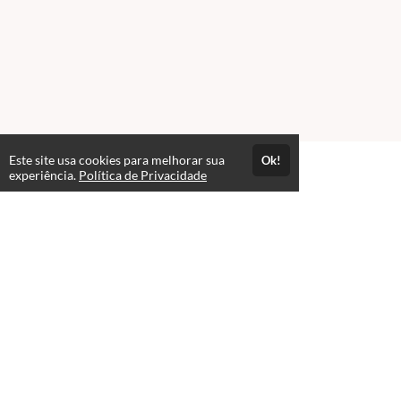
Este site usa cookies para melhorar sua
Ok!
experiência.
Política de Privacidade
FAQ
expand_more
O que é um curso em PRÉ-VENDA?
Acesso por 1 mês