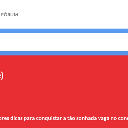
FÓRUM
)
ores dicas para conquistar a tão sonhada vaga no con