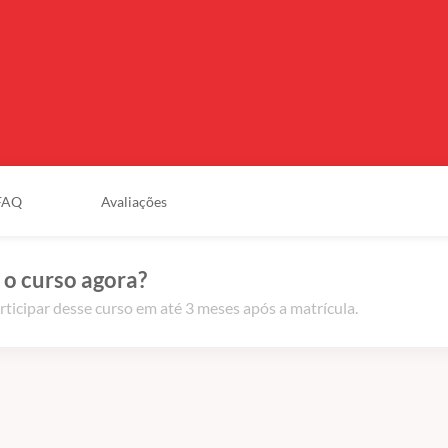
FAQ
Avaliações
 o curso agora?
rticipar desse curso em até 3 meses após a matrícula.