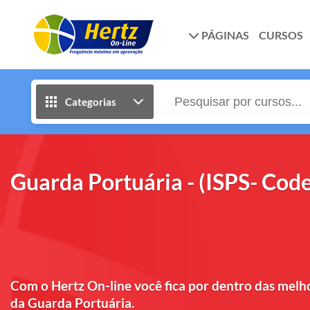
PÁGINAS
CURSOS
Categorias
Guarda Portuária - (ISPS- Code
Com o Hertz On-line você fica por dentro das melh
da Guarda Portuária.