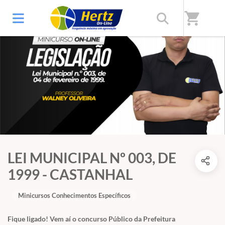
shopping_cart
LEI MUNICIPAL Nº 003, DE
1999 - CASTANHAL
Minicursos Conhecimentos Específicos
Fique ligado! Vem aí o concurso Público da Prefeitura