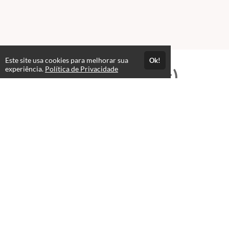
Este site usa cookies para melhorar sua
Ok!
experiência.
Política de Privacidade
Professores(as)
José Wellington Nascimento
Cezar
T.I e Editor Multimídia
Administrador Hertz-Online