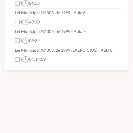
24:55
Lei Municipal N.º 003, de 1999 - Aula 6
O Hertz On-line preparou o
Minicurso Online
49:20
Completo da
Lei Municipal N.º 003, de 04 de
Lei Municipal N.º 003, de 1999 - Aula 7
fevereiro de 1999
,
para Prefeitura Municipal de
09:34
Castanhal-PA
. Então, é só dar o play e seguir a
Lei Municipal N.º 003, de 1999 (EXERCÍCIOS) - Aula 8
sequência do seu ambiente de estudos, assim, você
não perde tempo!
01:14:09
Afinal, a sua preparação só precisa durar o tempo
necessário para garantir a vaga dos seus sonhos.
Com toda a certeza nosso curso ira aumentar muito
as suas chances de conquistar uma das vagas
nesse concurso relacionado à essa lei. Venha para o
Hertz On-line e receba dicas importantes para ser
aprovado!