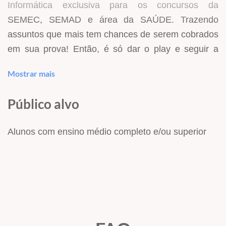
Informática exclusiva para os concursos da
SEMEC, SEMAD e área da SAÚDE. Trazendo
assuntos que mais tem chances de serem cobrados
em sua prova! Então, é só dar o play e seguir a
sequência do seu ambiente de estudos, assim, você
Mostrar mais
não perde tempo!
Afinal, a sua preparação só precisa durar o tempo
Público alvo
necessário para garantir a vaga dos seus sonhos.
Com toda a certeza nossos cursos irão aumentar
Alunos com ensino médio completo e/ou superior
muito as suas chances de conquistar uma das
vagas nos concursos
da SEMEC, SEMAD e área da
SAÚDE
, venha para o Hertz On-line e receba dicas
importantes para ser aprovado!