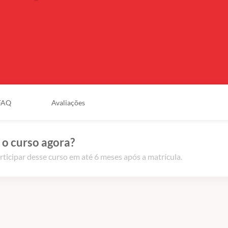
FAQ
Avaliações
 o curso agora?
rticipar desse curso em até 6 meses após a matrícula.