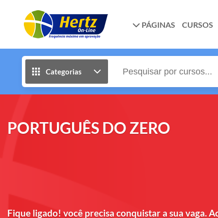
PÁGINAS
CURSOS
Categorias
PORTUGUÊS DO ZERO
Fique ligado! você precisa conquistar a sua vaga. A