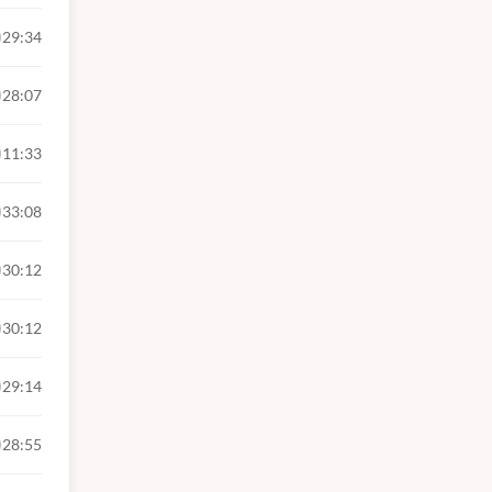
29:34
28:07
11:33
m curso
incipais
33:08
iente de
30:12
m toda a
30:12
licos de
29:14
28:55