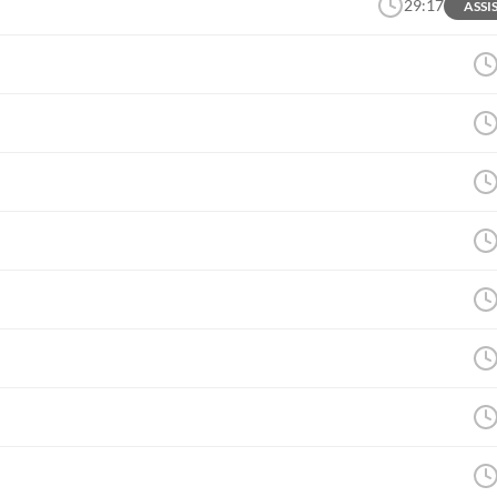
29:17
ASSI