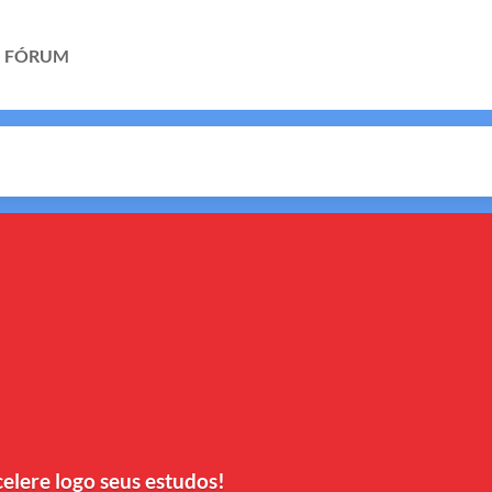
FÓRUM
celere logo seus estudos!