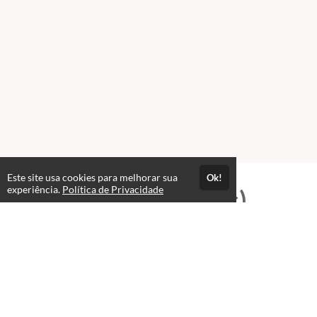
Este site usa cookies para melhorar sua
Ok!
experiência.
Política de Privacidade
Professores(as)
José Wellington Nascimento
Cezar
T.I e Editor Multimídia