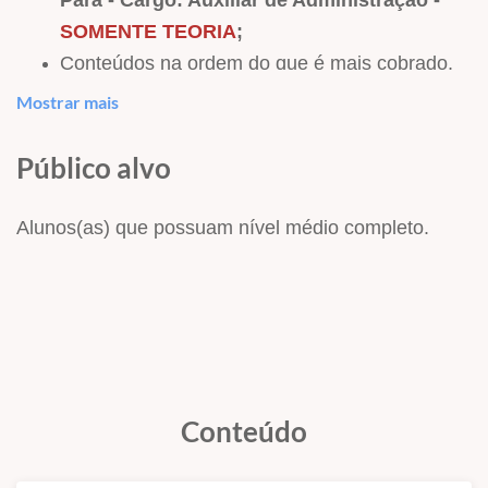
SOMENTE TEORIA
;
Conteúdos na ordem do que é mais cobrado,
só o Hertz Concursos faz isso!
Mostrar mais
Material
TOTALMENTE ATUALIZADO
e em
PDF para download;
Público alvo
Apostila com
439 páginas
.
Prazo de acesso de
6 meses.
Alunos(as) que possuam nível médio completo.
Conteúdo