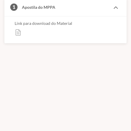
1
Apostila do MPPA
Link para download do Material
CONTEÚDOS ABORDADOS
Língua Portuguesa | Redação | Ética e Legislação |
Direito Constitucional | Informática | Direito
Administrativo | Legislação Institucional e Estadual |