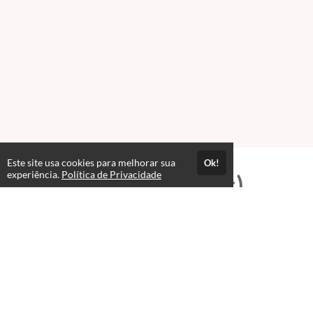
Este site usa cookies para melhorar sua
Ok!
experiência.
Política de Privacidade
Professores(as)
José Wellington Nascimento
Cezar
T.I e Editor Multimídia