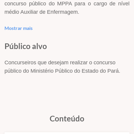
concurso público do MPPA para o cargo de nível
médio Auxiliar de Enfermagem.
Mostrar mais
São 50 questões dos tópicos mais relevantes para a
Público alvo
sua prova! Então, é só dar o play e seguir a
sequência do seu ambiente de estudos, assim, você
não perde tempo!
Concurseiros que desejam realizar o concurso
público do Ministério Público do Estado do Pará.
Afinal, a sua preparação só precisa durar o tempo
necessário para garantir a vaga dos seus sonhos.
Conteúdo
Com toda a certeza nosso minicurso irá acelerar
ainda mais seu aprendizado para você conquistar