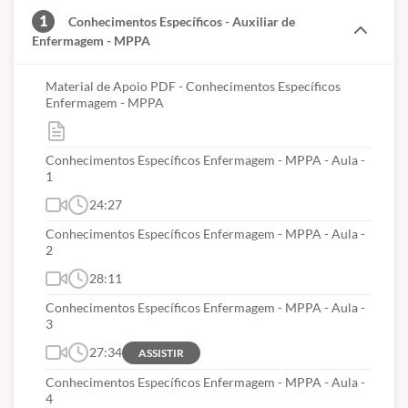
sua vaga!
1
Conhecimentos Específicos - Auxiliar de
Enfermagem - MPPA
Material de Apoio PDF - Conhecimentos Específicos
Enfermagem - MPPA
O QUE VEM NO MINICURSO?
Conhecimentos Específicos Enfermagem - MPPA - Aula -
1
24:27
Minicurso
Só de Exercícios
com início imediato;
Conhecimentos Específicos Enfermagem - MPPA - Aula -
2
X
aulas gravadas para assistir quantas vezes
28:11
quiser;
Conhecimentos Específicos Enfermagem - MPPA - Aula -
Carga horária de
X
hora e
X
Minutos;
3
27:34
ASSISTIR
Todo material de apoio em PDF para download;
Conhecimentos Específicos Enfermagem - MPPA - Aula -
Prazo de acesso de
90 dias
corridos (
3 meses
).
4