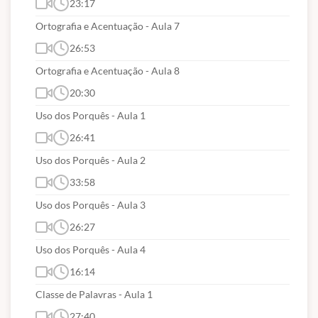
23:17
Garantia de todo o material de apoio
atualizado em PDF para download
(havendo
Ortografia e Acentuação - Aula 7
novas atualizações pós-edital estaremos
26:53
atualizando sem custos para os nossos alunos
Ortografia e Acentuação - Aula 8
com plano de assinatura vigente);
20:30
São
6 meses de acesso
independente da data
Uso dos Porquês - Aula 1
da prova.
26:41
Uso dos Porquês - Aula 2
33:58
FÓRUM DE DISCUSSÃO
Uso dos Porquês - Aula 3
Neste curso NÃO haverá fóruns de
26:27
discussão para retirada de dúvidas.
Uso dos Porquês - Aula 4
16:14
Classe de Palavras - Aula 1
27:40