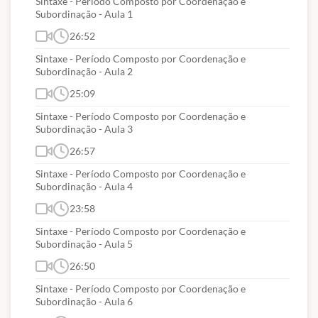
Sintaxe - Período Composto por Coordenação e
lixeira, remoção e recuperação de arquivos e de
Subordinação - Aula 1
pastas; cópias de segurança/backup, uso dos
26:52
recursos.
Sintaxe - Período Composto por Coordenação e
Subordinação - Aula 2
25:09
Conhecimentos Específicos
Sintaxe - Período Composto por Coordenação e
Agente de Serviços Administrativos
Subordinação - Aula 3
Noções de Administração. Processo administrativo:
26:57
planejamento, organização, influência e controle.
Sintaxe - Período Composto por Coordenação e
Serviços e rotinas de protocolo, expedição e arquivo.
Subordinação - Aula 4
Classificação de documentos e correspondências.
23:58
Correspondência oficial. Gestão de material e
Sintaxe - Período Composto por Coordenação e
controle de estoques e almoxarifado. Organização
Subordinação - Aula 5
administrativa dos serviços públicos. Técnicas
26:50
Secretariais: Relações pessoais e interpessoais.
Sintaxe - Período Composto por Coordenação e
Organização de reuniões e administração do tempo.
Subordinação - Aula 6