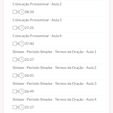
Colocação Pronominal - Aula 2
Estrutura lógica de relações arbitrárias entre
28:34
pessoas, lugares, objetos ou eventos fictícios;
dedução de novas informações das relações
Colocação Pronominal - Aula 3
fornecidas e avaliação das condições usadas para
27:25
estabelecer a estrutura daquelas relações.
Colocação Pronominal - Aula 4
Compreensão e análise da lógica de uma situação,
37:40
utilizando as funções intelectuais: raciocínio verbal,
Sintaxe - Período Simples - Termos da Oração - Aula 1
raciocínio matemático, raciocínio sequencial,
22:27
orientação espacial e temporal, formação de
Sintaxe - Período Simples - Termos da Oração - Aula 2
conceitos, discriminação de elementos.
26:01
Compreensão de dados apresentados em gráficos e
tabelas. Raciocínio lógico envolvendo problemas
Sintaxe - Período Simples - Termos da Oração - Aula 3
aritméticos, geométricos e matriciais. Problemas de
26:49
contagem e noções de probabilidade. Geometria
Sintaxe - Período Simples - Termos da Oração - Aula 4
básica: ângulos, triângulos, polígonos, distâncias,
25:17
proporcionalidade, perímetro e área. Noções de