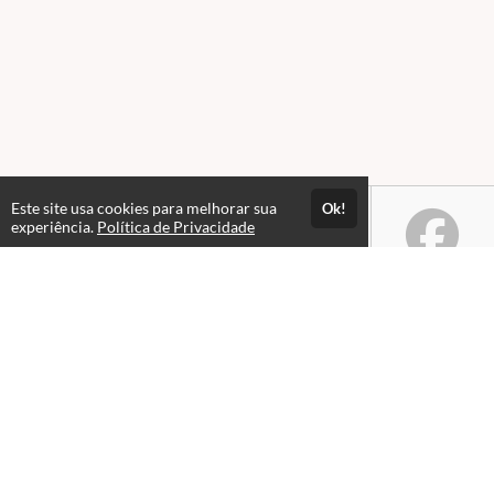
Este site usa cookies para melhorar sua
Ok!
experiência.
Política de Privacidade
Atendimento
De segunda a sexta de 9h às 18h
+5591983953549