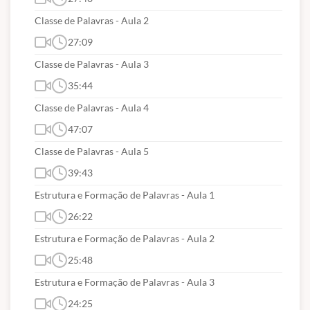
OBS:
Neste curso NÃO haverá
Classe de Palavras - Aula 2
emissão de CERTIFICADO !!!
27:09
Classe de Palavras - Aula 3
35:44
Suporte Técnico via WhatsApp (91) 98395-3549
Classe de Palavras - Aula 4
(segunda a sexta| 9h às 12h e 14h às 18h).
47:07
Classe de Palavras - Aula 5
CONTEÚDOS ABORDADOS:
39:43
Estrutura e Formação de Palavras - Aula 1
Conhecimentos Básicos
26:22
Língua Portuguesa
Leitura, compreensão e interpretação de textos.
Estrutura e Formação de Palavras - Aula 2
Estruturação do texto e dos parágrafos. Articulação
25:48
do texto: pronomes e expressões referenciais,
Estrutura e Formação de Palavras - Aula 3
nexos, operadores sequenciais. Significação
24:25