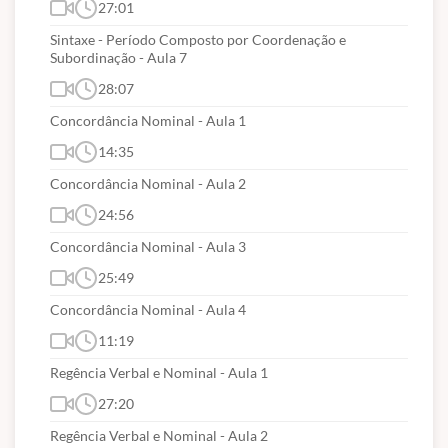
Qualidade no atendimento ao público. A imagem da
27:01
instituição, a imagem profissional, sigilo e postura.
Sintaxe - Período Composto por Coordenação e
Conduta profissional: comunicação verbal;
Subordinação - Aula 7
apresentação pessoal e ética profissional.
28:07
Concordância Nominal - Aula 1
14:35
Concordância Nominal - Aula 2
24:56
Concordância Nominal - Aula 3
25:49
Concordância Nominal - Aula 4
11:19
Regência Verbal e Nominal - Aula 1
27:20
Regência Verbal e Nominal - Aula 2