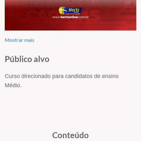
Mostrar mais
Público alvo
Curso direcionado para candidatos de ensino
Médio.
EDITAL Nº 01/2024 DE 27 DE SETEMBRO DE 2024
Conteúdo
CONCURSO PÚBLICO PARA PROVIMENTO DE