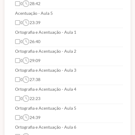
28:42
necessário para garantir a vaga dos seus sonhos.
Acentuação - Aula 5
Com toda a certeza nossos cursos irão aumentar
23:39
muito as suas chances de conquistar uma das
Ortografia e Acentuação - Aula 1
vagas nos principais concursos relacionados à
Carreira de Nível Médio
venha para o Hertz On-line
26:40
e receba dicas importantes para ser aprovado!
Ortografia e Acentuação - Aula 2
29:09
Ortografia e Acentuação - Aula 3
O QUE VEM NO SEU CURSO PREPARATÓRIO?
27:38
Curso com início imediato
;
Ortografia e Acentuação - Aula 4
Aulas em videoaulas gravadas para assistir
22:23
quantas vezes quiser dentro do prazo
Ortografia e Acentuação - Aula 5
contratual;
24:39
Conteúdos na ordem do que é mais cobrado, só
Ortografia e Acentuação - Aula 6
o Hertz on-line faz isso para você.