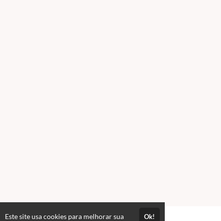
o download da sua apostila.
NÃO ENVIAMOS PELOS
CORREIOS.
Este site usa cookies para melhorar sua
Ok!