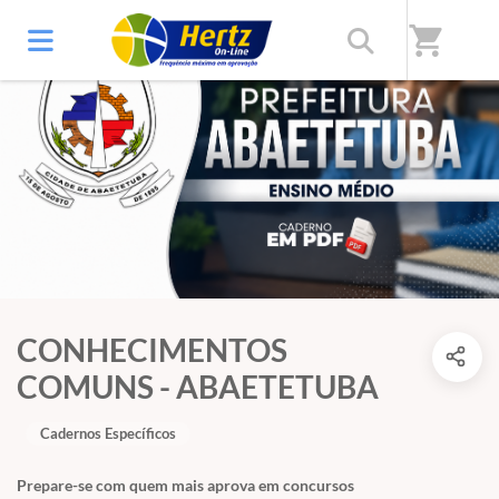
shopping_cart
CONHECIMENTOS
COMUNS - ABAETETUBA
Cadernos Específicos
Prepare-se com quem mais aprova em concursos