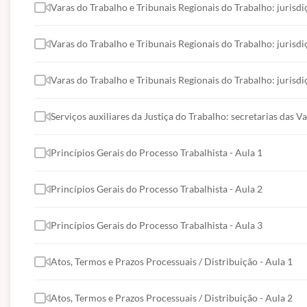
revelia e confissão.
Varas do Trabalho e Tribunais Regionais do Trabalho: jurisdi
Provas.
Dissídios individuais: forma de reclamação e notif
Varas do Trabalho e Tribunais Regionais do Trabalho: jurisdi
Procedimento ordinário e sumaríssimo.
Sentença e coisa julgada; liquidação da sentença:
Varas do Trabalho e Tribunais Regionais do Trabalho: jurisdi
Execução: citação; depósito da condenação e 
Embargos à execução.
Serviços auxiliares da Justiça do Trabalho: secretarias das V
Praça e leilão; arrematação; remição; custas na
Princípios Gerais do Processo Trabalhista - Aula 1
Recursos no processo do trabalho.
Princípios Gerais do Processo Trabalhista - Aula 2
Princípios Gerais do Processo Trabalhista - Aula 3
Atos, Termos e Prazos Processuais / Distribuição - Aula 1
Atos, Termos e Prazos Processuais / Distribuição - Aula 2