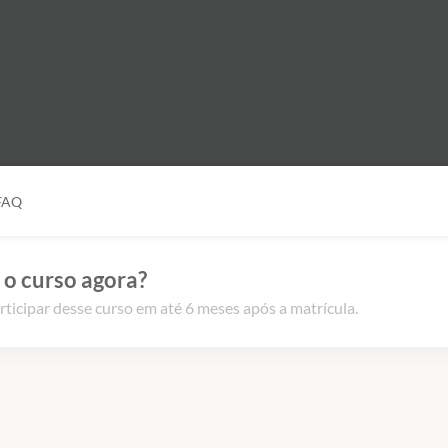
FAQ
 o curso agora?
rticipar desse curso em até 6 meses após a matrícula.