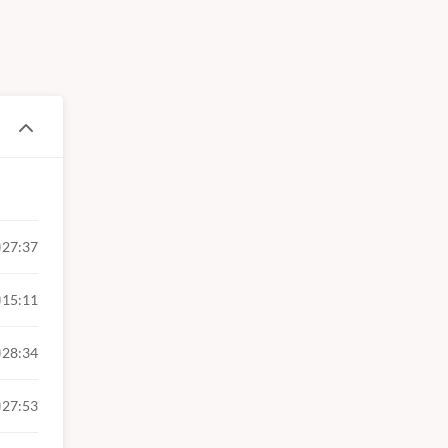
27:37
15:11
iciária;
28:34
27:53
rocesso;