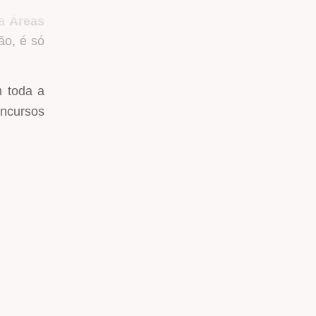
na
Áreas
ão, é só
m toda a
oncursos