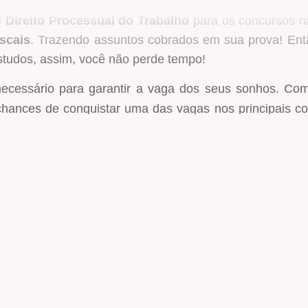
 Direito Processual do Trabalho
para os concursos 
iscais
. Trazendo assuntos cobrados em sua prova! Ent
studos, assim, você não perde tempo!
 necessário para garantir a vaga dos seus sonhos. Co
chances de conquistar uma das vagas nos principais c
ba dicas importantes para ser aprovado!
iser;
 Hertz Concursos faz isso!