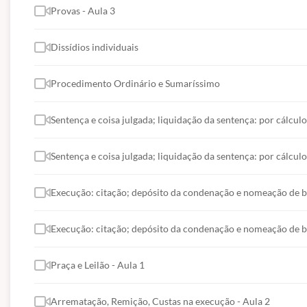
Provas - Aula 3
Dissídios individuais
Procedimento Ordinário e Sumaríssimo
Sentença e coisa julgada; liquidação da sentença: por cálculo
Sentença e coisa julgada; liquidação da sentença: por cálculo
Execução: citação; depósito da condenação e nomeação de b
Execução: citação; depósito da condenação e nomeação de 
Praça e Leilão - Aula 1
Arrematação, Remição, Custas na execução - Aula 2