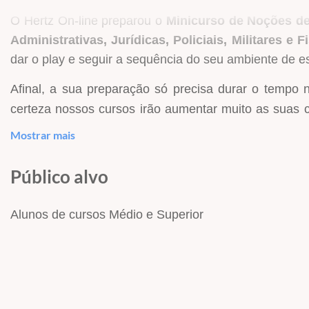
O Hertz On-line preparou o
Minicurso de Noções de
Administrativas, Jurídicas, Policiais, Militares e F
dar o play e seguir a sequência do seu ambiente de e
Afinal, a sua preparação só precisa durar o tempo
certeza nossos cursos irão aumentar muito as suas 
ofertados no País, venha para o Hertz On-line e rece
Mostrar mais
Público alvo
O QUE VEM NO MINICURSO?
Alunos de cursos Médio e Superior
Minicurso com início imediato
;
34 aulas
gravadas para assistir quantas vezes qu
Carga horária de
12 horas e 38 Minutos
;
Conteúdos na ordem do que é mais cobrado, só o
Todo material de apoio em PDF para download;