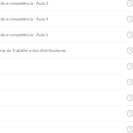
ção e competência - Aula 3
icação; reclamação escrita e verbal; legitimidade para aj
ção e competência - Aula 4
 por cálculo, por artigos e por arbitramento.
ção e competência - Aula 5
nomeação de bens; mandado e penhora.
aras do Trabalho e dos distribuidores
 execução.