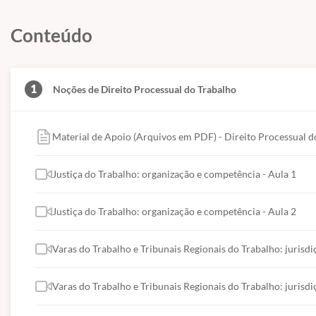
Prazo de acesso de 180 dias corridos (6 mese
Conteúdo
CONTEÚDO:
1
Noções de Direito Processual do Trabalho
Justiça do Trabalho: organização e competência.
Varas do Trabalho e Tribunais Regionais do Traba
Material de Apoio (Arquivos em PDF) - Direito Processual d
Serviços auxiliares da Justiça do Trabalho: secre
Processo judiciário do trabalho: princípios gerai
Justiça do Trabalho: organização e competência - Aula 1
Atos, termos e prazos processuais.
Distribuição.
Justiça do Trabalho: organização e competência - Aula 2
Custas e emolumentos.
Partes e procuradores; jus postulandi; substi
Varas do Trabalho e Tribunais Regionais do Trabalho: jurisdi
honorários de advogado.
Exceções.
Varas do Trabalho e Tribunais Regionais do Trabalho: jurisdi
Audiências: de conciliação, de instrução e de 