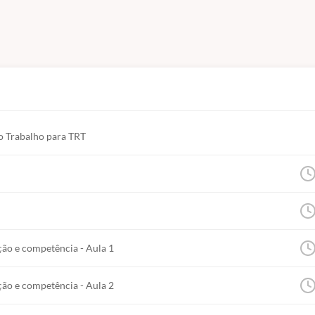
s).
lho: jurisdição e competência.
o Trabalho para TRT
tarias das Varas do Trabalho e dos distribuidores.
s do processo trabalhista (aplicação subsidiária do CPC).
tuição e representação processuais; assistência jud
ção e competência - Aula 1
ção e competência - Aula 2
julgamento; notificação das partes; arquivamento do p