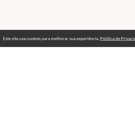
Este site usa cookies para melhorar sua experiência.
Política de Privac
Atendimento
De segunda a sexta de 9h às 18h
+5591983953549
Fale Conosco
CNPJ: 16.886.461/0001-43