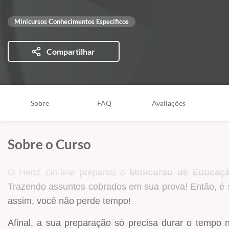
Minicursos Conhecimentos Específicos
Compartilhar
Sobre
FAQ
Avaliações
Sobre o Curso
O Hertz On-line preparou o
Minicurso de Educação
Trazendo assuntos cobrados em sua prova! Então, é s
assim, você não perde tempo!
Afinal, a sua preparação só precisa durar o tempo