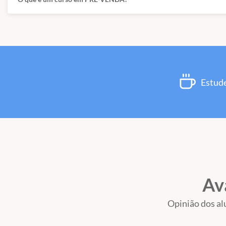
Estude
Av
Opinião dos al