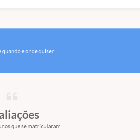
 quando e onde quiser
aliações
unos que se matricularam