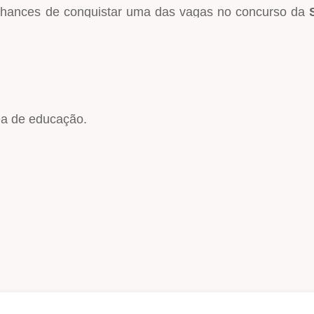
 chances de conquistar uma das vagas no concurso da
as importantes para ser aprovado!
ea de educação.
zes quiser;
 Hertz Concursos faz isso!
).