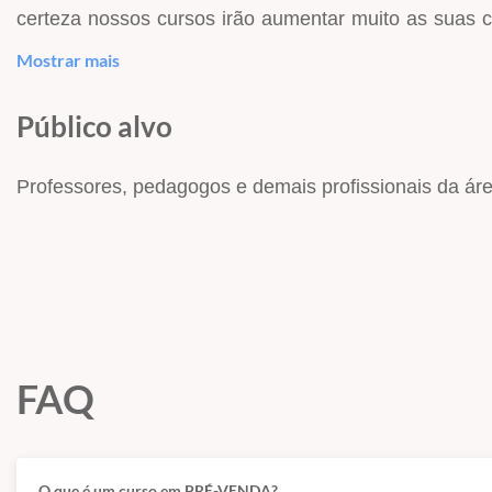
certeza nossos cursos irão aumentar muito as suas
BELÉM-PA
, venha para o Hertz On-line e receba dic
Mostrar mais
Público alvo
O QUE VEM NO CURSO?
Professores, pedagogos e demais profissionais da ár
Curso com início imediato
;
20 videoaulas
gravadas para assistir quantas ve
Carga horária de
6 horas e 50 Minutos
;
Conteúdos na ordem do que é mais cobrado, só o
Todo material de apoio em PDF para download;
Prazo de acesso de 90 dias corridos (3 meses
FAQ
O que é um curso em PRÉ-VENDA?