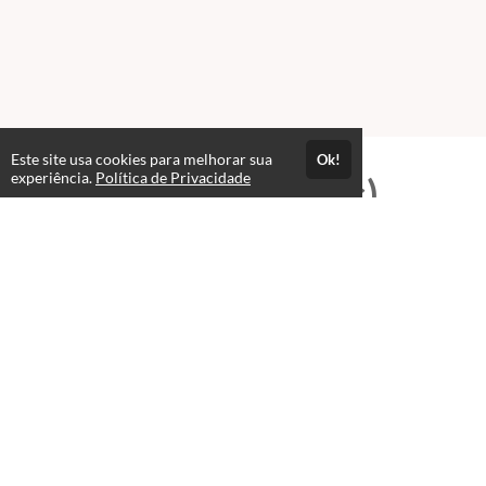
Este site usa cookies para melhorar sua
Ok!
experiência.
Política de Privacidade
Professores(as)
José Wellington Nascimento
Cezar
T.I e Editor Multimídia
Administrador Hertz-Online