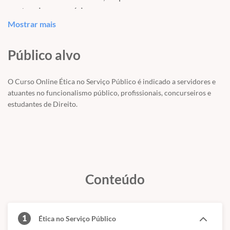
em teoria e exercícios.
Mostrar mais
Conteúdo Programático:
Público alvo
Ética e Moral;
Ética, Princípios e Valores;
O Curso Online Ética no Serviço Público é indicado a servidores e
Ética e Democracia: Exercícios;
atuantes no funcionalismo público, profissionais, concurseiros e
Ética e Função Pública;
estudantes de Direito.
Ética no Setor Público.
O curso online de Ética é voltado para os concursos do
Tribunal de Justiça, Prefeitura de Belém, INSS, entre
outros concursos
.
Conteúdo
1
Ética no Serviço Público