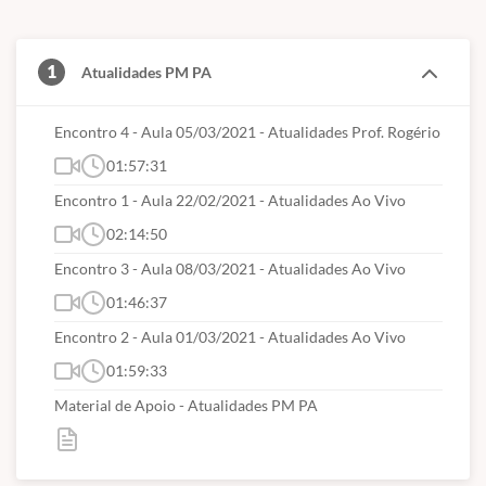
Curso com início
imediato;
4 videoaulas
;
Carga horária de
7h 58min
;
1
Atualidades PM PA
Conteúdos na ordem do que é mais cobrado,
só o Hertz Concursos faz isso!
Encontro 4 - Aula 05/03/2021 - Atualidades Prof. Rogério
Material de apoio em PDF
01:57:31
Prazo de acesso de
3
meses.
Encontro 1 - Aula 22/02/2021 - Atualidades Ao Vivo
02:14:50
Encontro 3 - Aula 08/03/2021 - Atualidades Ao Vivo
01:46:37
Encontro 2 - Aula 01/03/2021 - Atualidades Ao Vivo
01:59:33
Material de Apoio - Atualidades PM PA