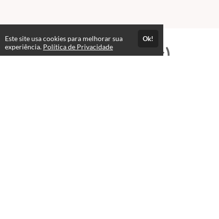
Este site usa cookies para melhorar sua
Ok!
experiência.
Política de Privacidade
Professores(as)
José Wellington Nascimento
Cezar
T.I e Editor Multimídia
Administrador Hertz-Online