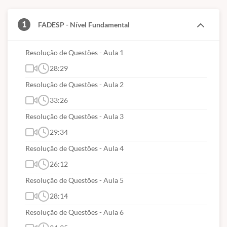
números naturais, envolvendo: adição,
subtração, multiplicação, divisão e
1
FADESP - Nível Fundamental
fracionamento;
Reconhecimentos de cédulas e moedas e
Resolução de Questões - Aula 1
situações problema com quantias;
28:29
Tratamento da informação: Identificação de
Resolução de Questões - Aula 2
placas de sinalização. Interpretação de
33:26
situações simples, apresentadas na forma de
Resolução de Questões - Aula 3
tabela ou gráfico;
29:34
Raciocínio lógico compatível com o nível
Resolução de Questões - Aula 4
fundamental completo.
26:12
Resolução de Questões - Aula 5
28:14
Resolução de Questões - Aula 6