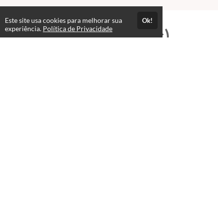
Este site usa cookies para melhorar sua
Ok!
experiência.
Política de Privacidade
Professores(as)
José Wellington Nascimento
Cezar
T.I e Editor Multimídia
Administrador Hertz-Online
VER PERFIL