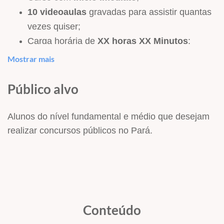
10 videoaulas
gravadas para assistir quantas
vezes quiser;
Carga horária de
XX
horas XX Minutos
;
Conteúdos na ordem do que é mais cobrado,
Mostrar mais
só o Hertz Concursos faz isso!
Todo material de apoio em PDF para
Público alvo
download
;
Prazo de acesso de
3
meses.
Alunos do nível fundamental e médio que desejam
realizar concursos públicos no Pará.
Conteúdos abordados:
Identificação de unidades de medidas de
tempo (anos, mês, dia, hora, minuto e
segundo), de massa e de comprimento;
Conteúdo
Resolução de situações problema com