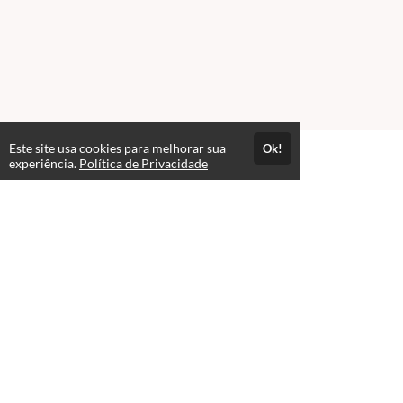
Este site usa cookies para melhorar sua
Ok!
experiência.
Política de Privacidade
FAQ
expand_more
O que é um curso em PRÉ-VENDA?
Acesso por 1 mês