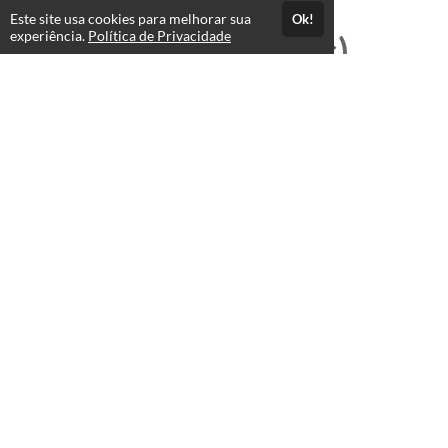
Este site usa cookies para melhorar sua
Ok!
experiência.
Política de Privacidade
Professores(as)
José Wellington Nascimento
Cezar
T.I e Editor Multimídia
Administrador Hertz-Online
VER PERFIL