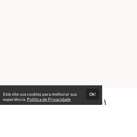
Este site usa cookies para melhorar sua
Ok!
experiência.
Política de Privacidade
Professores(as)
José Wellington Nascimento