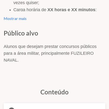
vezes quiser;
Carga horária de
XX
horas e XX minutos
;
Conteúdos na ordem do que é mais cobrado,
Mostrar mais
só o Hertz Concursos faz isso!
Todo material de apoio em PDF para
Público alvo
download;
Incluído as questões das provas de
2020,
Alunos que desejam prestar concursos públicos
2021, 2022 e 2023
para a área militar, principalmente FUZILEIRO
Prazo de acesso de
3
meses
NAVAL.
Conteúdos abordados:
Frações e Números Decimais
Conjuntos Numéricos
Conteúdo
Aritmética
Sistema métrico decimal
Matemática Financeira