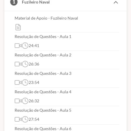
1
Fuzileiro Naval
Equação do primeiro grau
Inequação do primeiro grau
Material de Apoio - Fuzileiro Naval
Equação do segundo grau
Potenciação e Radiciação
Resolução de Questões - Aula 1
Funções
24:41
Expressões algébricas
Resolução de Questões - Aula 2
Geometria Plana
26:36
Geometria Espacial
Resolução de Questões - Aula 3
Trigonometria
23:54
Resolução de Questões - Aula 4
26:32
Resolução de Questões - Aula 5
27:54
Resolução de Questões - Aula 6