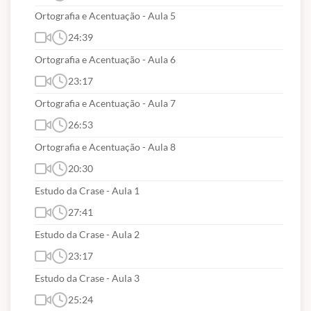
Ortografia e Acentuação - Aula 5
Curso com início imediato
;
24:39
225 videoaulas
gravadas para assistir quantas
Ortografia e Acentuação - Aula 6
vezes quiser;
23:17
Conteúdos na ordem do que é mais cobrado,
Ortografia e Acentuação - Aula 7
só o Hertz Concursos faz isso!
26:53
Todo material de apoio em PDF para
Ortografia e Acentuação - Aula 8
download
;
Material todo atualizado e revisado
20:30
(havendo novos conteúdos pós-edital
Estudo da Crase - Aula 1
estaremos atualizando sem custos para
27:41
nossos alunos as aulas);
Estudo da Crase - Aula 2
Prazo de acesso de
6 meses
.
23:17
Estudo da Crase - Aula 3
25:24