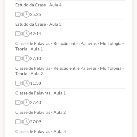
FÓRUM DE DISCUSSÃO
Estudo da Crase - Aula 4
25:25
Neste curso NÃO haverá fóruns de
Estudo da Crase - Aula 5
discussão para retirada de dúvidas.
42:14
Classe de Palavras - Relação entre Palavras - Morfologia -
OBS:
Neste curso NÃO haverá
Teoria - Aula 1
27:10
emissão de CERTIFICADO !!!
Classe de Palavras - Relação entre Palavras - Morfologia -
Teoria - Aula 2
11:38
Classe de Palavras - Aula 1
Suporte Técnico via WhatsApp (91) 98395-3549
27:40
(segunda a sexta| 9h às 12h e 14h às 18h).
Classe de Palavras - Aula 2
27:09
Classe de Palavras - Aula 3
CONTEÚDOS ABORDADOS: