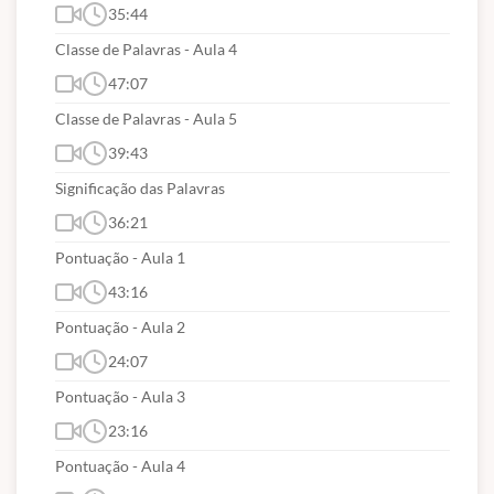
35:44
Língua Portuguesa:
Classe de Palavras - Aula 4
1. Compreensão e interpretação de texto.
47:07
2. Tipologia e gêneros textuais.
Classe de Palavras - Aula 5
3. Figuras de linguagem
.
39:43
4. Ortografia.
Significação das Palavras
5. Acentuação gráfica.
36:21
6. Uso da crase.
Pontuação - Aula 1
7. Classe de Palavras.
43:16
8. Significação das Palavras
Pontuação - Aula 2
9. Emprego/correlação dos tempos e modos
24:07
verbais.
Pontuação - Aula 3
10. Sintaxe: relações sintático-semânticas
23:16
estabelecidas entre orações, períodos ou
parágrafos (período simples e período composto
Pontuação - Aula 4