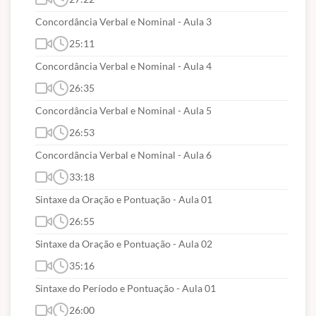
Penal.
Concordância Verbal e Nominal - Aula 3
1.2. Do Condenado e do Internado:
25:11
1.2.1. Da Classificação.
Concordância Verbal e Nominal - Aula 4
1.2.2. Da Assistência Material.
26:35
1.2.3. Da Assistência à Saúde.
Concordância Verbal e Nominal - Aula 5
1.2.4. Assistência jurídica.
1.2.5. Da Assistência Educacional.
26:53
1.2.6. Da Assistência Social.
Concordância Verbal e Nominal - Aula 6
1.2.7. Da Assistência Religiosa.
33:18
1.2.8.
Da assistência ao Egresso.
Sintaxe da Oração e Pontuação - Aula 01
1.3. Do Trabalho interno e externo.
26:55
1.4. Dos Deveres, dos Direitos e da Disciplina.
Sintaxe da Oração e Pontuação - Aula 02
1.5. Das faltas Disciplinares:
35:16
1.5.1. Das Sansões e das Recompensas.
Sintaxe do Período e Pontuação - Aula 01
1.5.2. Do Procedimento disciplinar.
26:00