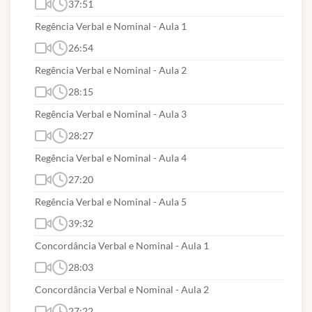
por coordenação e subordinação).
37:51
11. Concordância verbal e nominal.
Regência Verbal e Nominal - Aula 1
12. Regência verbal e nominal.
26:54
13. Emprego dos sinais de pontuação e sua função
Regência Verbal e Nominal - Aula 2
no texto.
28:15
14. Redação de Correspondências Oficiais (Manual
Regência Verbal e Nominal - Aula 3
de Redação da Presidência da República)
28:27
14.1 Adequação da linguagem ao tipo de
Regência Verbal e Nominal - Aula 4
documento.
27:20
14.2 Adequação do formato de texto e gênero.
Regência Verbal e Nominal - Aula 5
39:32
Lei de Execução Penal
Concordância Verbal e Nominal - Aula 1
1. Lei n. 7.210 de 11 de junho de 1984 e alterações,
28:03
que institui a Lei de Execução Penal:
Concordância Verbal e Nominal - Aula 2
1. 1. Do objeto e da aplicação da Lei de Execução
27:22