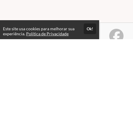
atualizando sem custos para os nossos alunos
com plano de assinatura vigente);
São
6 meses de acesso
independente da data
da prova.
Este site usa cookies para melhorar sua
Ok!
experiência.
Política de Privacidade
FÓRUM DE DISCUSSÃO
Neste curso NÃO haverá fóruns de
discussão para retirada de dúvidas.
Atendimento
De segunda a sexta de 9h às 18h
+5591983953549
OBS:
Neste curso NÃO haverá
Fale Conosco
emissão de CERTIFICADO !!!
CNPJ: 16.886.461/0001-43