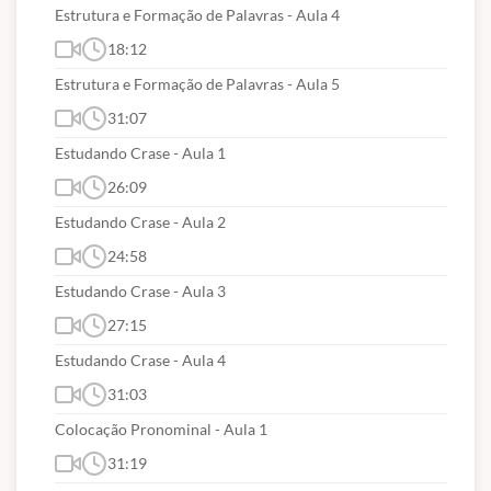
da crase. Semântica e estilística.
Estrutura e Formação de Palavras - Aula 4
18:12
Estrutura e Formação de Palavras - Aula 5
2) PROVA DISCURSIVA (REDAÇÃO)
31:07
1. Técnicas de Redação.
Estudando Crase - Aula 1
26:09
3) REDAÇÃO OFICIAL
Estudando Crase - Aula 2
24:58
1. Teoria e exercícios.
Estudando Crase - Aula 3
27:15
4) LEGISLAÇÃO E ÉTICA NO SERVIÇO PÚBLICO:
Estudando Crase - Aula 4
31:03
Lei Estadual Nº. 5.810/1994 e alterações (Regime
Jurídico Único dos Servidores Públicos Civis da
Colocação Pronominal - Aula 1
Administração Direta, das Autarquias e das
31:19
Fundações Públicas do Estado do Pará). Lei