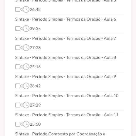
– Hardware. Noções de Sistemas Operacionais. MS-
26:48
DOS. Noções de sistemas de Windows. Noções do
Sintaxe - Período Simples - Termos da Oração - Aula 6
processador de texto MS-Word para Windows.
39:35
Noções da planilha de cálculo MS-Excel. Noções
Sintaxe - Período Simples - Termos da Oração - Aula 7
básicas de Bancos de dados. Comunicação de
27:38
dados. Conceitos Gerais de Equipamentos e
Sintaxe - Período Simples - Termos da Oração - Aula 8
Operacionalização. Conceitos básicos de Internet.
25:16
Sintaxe - Período Simples - Termos da Oração - Aula 9
CONHECIMENTOS ESPECÍFICOS DO CARGO
26:42
Sintaxe - Período Simples - Termos da Oração - Aula 10
ASSISTENTE ADMINISTRATIVO:
27:29
1. Noções de Administração Geral: Planejamento,
organização, direção, controle, sistemas e métodos.
Sintaxe - Período Simples - Termos da Oração - Aula 11
2. Noções de Administração Financeira:
25:50
fundamentos e técnicas; orçamento e controle de
Sintaxe - Período Composto por Coordenação e