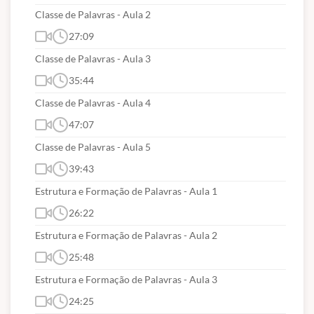
Classe de Palavras - Aula 2
novas atualizações pós-edital estaremos
atualizando sem custos para os nossos
27:09
alunos com plano de assinatura vigente);
Classe de Palavras - Aula 3
São
6 meses de acesso
independente da
35:44
data da prova.
Classe de Palavras - Aula 4
47:07
Classe de Palavras - Aula 5
CONTEÚDOS ABORDADOS
39:43
1) LÍNGUA PORTUGUESA
Estrutura e Formação de Palavras - Aula 1
Compreensão e interpretação de textos. Denotação
26:22
e conotação. Figuras de linguagem. Coesão e
Estrutura e Formação de Palavras - Aula 2
coerência. Tipologia textual. Significação das
palavras. Cargo das classes de palavras. Sintaxe da
25:48
oração e do período. Pontuação. Concordância
Estrutura e Formação de Palavras - Aula 3
verbal e nominal. Regência verbal e nominal. Estudo
24:25