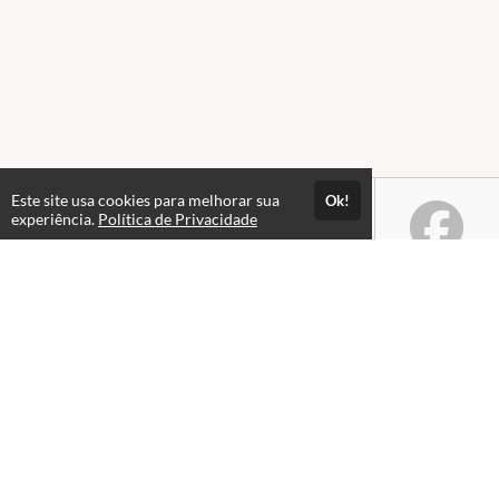
Este site usa cookies para melhorar sua
Ok!
experiência.
Política de Privacidade
Atendimento
De segunda a sexta de 9h às 18h
+5591983953549