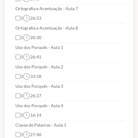
emissão de CERTIFICADO !!!
Ortografia e Acentuação - Aula 7
26:53
Ortografia e Acentuação - Aula 8
Su
porte Técnico via WhatsApp (91) 98395-3549
(segunda a sexta| 9h às 12h e 14h às 18h).
20:30
Uso dos Porquês - Aula 1
26:41
O QUE VEM NO CURSO?
Uso dos Porquês - Aula 2
Curso com início imediato
;
33:58
Aulas em videoaulas gravadas para assistir
Uso dos Porquês - Aula 3
quantas vezes quiser dentro do prazo
26:27
contratual;
Uso dos Porquês - Aula 4
Conteúdos na ordem do que é mais cobrado,
16:14
só o Hertz on-line faz isso para você.
Classe de Palavras - Aula 1
Garantia de todo o material de apoio
27:40
atualizado em PDF para download
(havendo