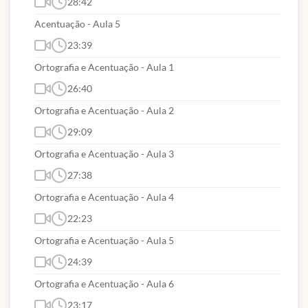
28:42
I
NFORMAÇÃO IMPORTANTE
Acentuação - Aula 5
23:39
Você adquirindo nosso curso já garante desconto de
Ortografia e Acentuação - Aula 1
50% de R$ 620 por R$ 310. Qualquer dúvida
DE
ACESSO
entrar em contato com nosso suporte via
26:40
chat do WhatsApp 91 98395-3549 no horário de
Ortografia e Acentuação - Aula 2
atendimento de segunda a sexta-feira de 9h às 18h.
29:09
Ortografia e Acentuação - Aula 3
27:38
FÓRUM DE DISCUSSÃO
Ortografia e Acentuação - Aula 4
22:23
Neste curso NÃO haverá fóruns de
Ortografia e Acentuação - Aula 5
discussão para retirada de dúvidas.
24:39
OBS:
Neste curso NÃO haverá
Ortografia e Acentuação - Aula 6
23:17