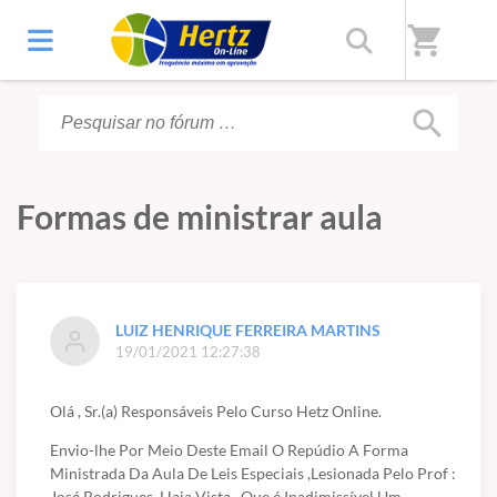
Início
/
Fórum
shopping_cart
search
Formas de ministrar aula
LUIZ HENRIQUE FERREIRA MARTINS
19/01/2021 12:27:38
Olá , Sr.(a) Responsáveis Pelo Curso Hetz Online.
Envio-lhe Por Meio Deste Email O Repúdio A Forma
Ministrada Da Aula De Leis Especiais ,Lesionada Pelo Prof :
José Rodrigues. Haja Vista , Que é Inadimissível Um