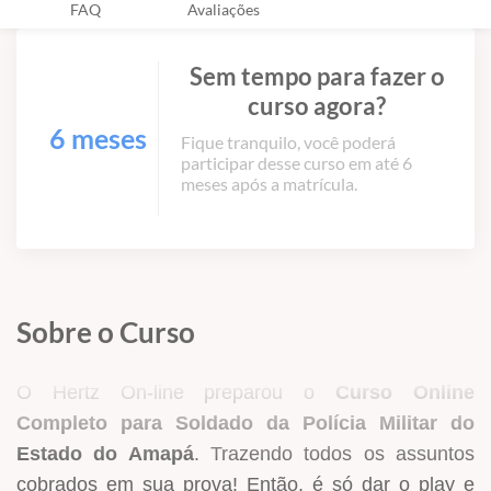
FAQ
Avaliações
Sem tempo para fazer o
curso agora?
6 meses
Fique tranquilo, você poderá
participar desse curso em até 6
meses após a matrícula.
Sobre o Curso
O Hertz On-line preparou o
Curso Online
Completo para Soldado da Polícia Militar do
Estado do Amapá
. Trazendo todos os assuntos
cobrados em sua prova! Então, é só dar o play e