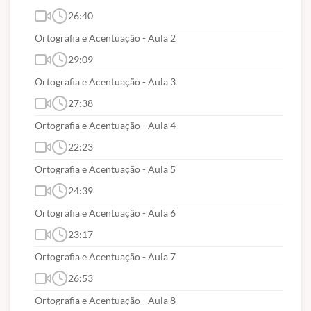
atualizações pós-edital estaremos atualizando
26:40
sem custos para nossos alunos);
Ortografia e Acentuação - Aula 2
Prazo de acesso de
6 meses
.
29:09
Ortografia e Acentuação - Aula 3
27:38
Ortografia e Acentuação - Aula 4
22:23
Ortografia e Acentuação - Aula 5
24:39
Ortografia e Acentuação - Aula 6
23:17
Ortografia e Acentuação - Aula 7
26:53
Ortografia e Acentuação - Aula 8