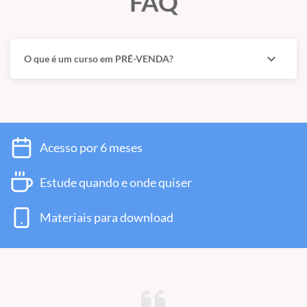
FAQ
expand_more
O que é um curso em PRÉ-VENDA?
Acesso por 6 meses
Estude quando e onde quiser
Materiais para download