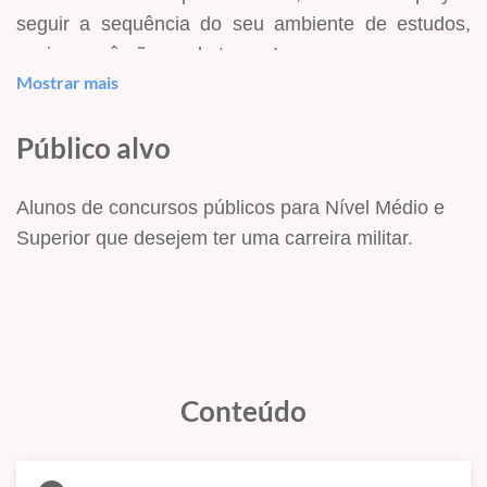
seguir a sequência do seu ambiente de estudos,
assim, você não perde tempo!
Mostrar mais
Afinal, a sua preparação só precisa durar o tempo
necessário para garantir a vaga dos seus sonhos.
Público alvo
Com toda a certeza nossos cursos irão aumentar
muito as suas chances de conquistar uma das
Alunos de concursos públicos para Nível Médio e
vagas nos principais concursos relacionados à
Superior que desejem ter uma carreira militar.
Carreira Militar
, venha para o Hertz On-line e
receba dicas importantes para ser aprovado!
Conteúdo
INFORMAÇÕES IMPORTANTES
Quaisquer dúvidas entrar em contato com nosso