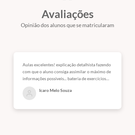
Avaliações
Opinião dos alunos que se matricularam
Aulas excelentes! explicação detalhista fazendo
com que o aluno consiga assimilar o máximo de
informações possiveis... bateria de exercícios
comentados também ajuda bastante como guia
Icaro Melo Souza
de como são cobrados os conteúdos do edital.
fica meu agradecimento ao professor pela
transferência de conhecimento!