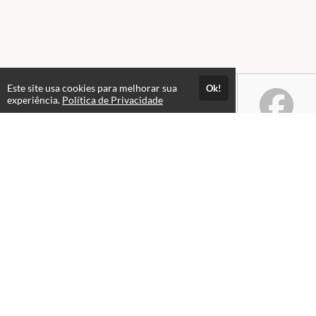
Este site usa cookies para melhorar sua
Ok!
experiência.
Política de Privacidade
Atendimento
De segunda a sexta de 9h às 18h
+5591983953549
Fale Conosco