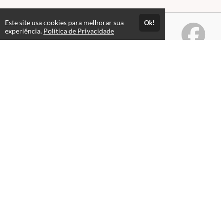
Este site usa cookies para melhorar sua
Ok!
experiência.
Política de Privacidade
Atendimento
De segunda a sexta de 9h às 18h
+5591983953549
Fale Conosco
CNPJ: 16.886.461/0001-43
Páginas