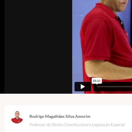
Rodrigo Magalhães Silva Amorim
Professor de Direito Constitucional e Legislação Especial