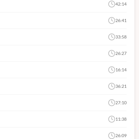
42:14
26:41
33:58
26:27
16:14
36:21
27:10
11:38
26:09