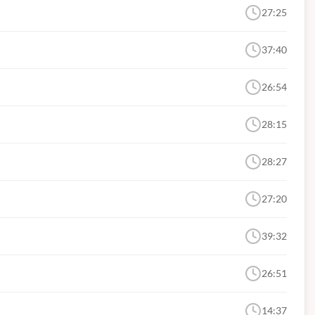
27:25
37:40
26:54
28:15
28:27
27:20
39:32
26:51
14:37