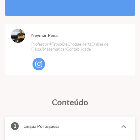
Neymar Pena
Professor #TropaDeChoqueHertzOnline de
Física/Matemática/Contabilidade
Conteúdo
1
Língua Portuguesa