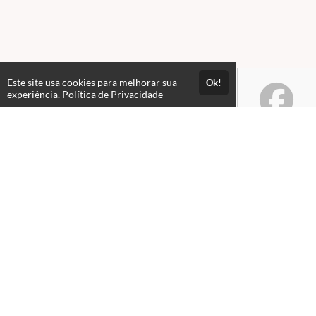
Este site usa cookies para melhorar sua
Ok!
experiência.
Política de Privacidade
Atendimento
De segunda a sexta de 9h às 18h
+5591983953549
Fale Conosco
CNPJ: 16.886.461/0001-43